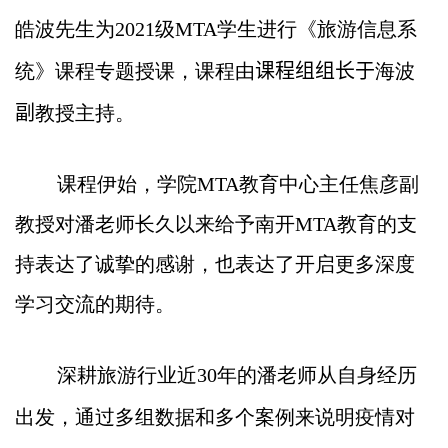
皓波先生为
2021
级
MTA
学生进行《旅游信息系
统》课程专题授课，课程由
课程组组长于
海波
副
教授主持。
课程伊始，学院
MTA
教育中心主任焦彦副
教授对潘老师长久以来给予南开
MTA
教育的支
持表达了诚挚的感谢，也表达了开启更多深度
学习交流的期待。
深耕旅游行业近
30
年的潘老师从自身经历
出发，通过多组数据和多个案例来说明疫情对