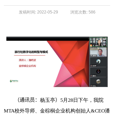
发稿时间: 2022-05-29 浏览次数:
586
（通讯员：
杨玉亭
）
5
月
28
日下午，
我院
MTA
校外导师、
金棕榈企业机构创始人
&CEO
潘